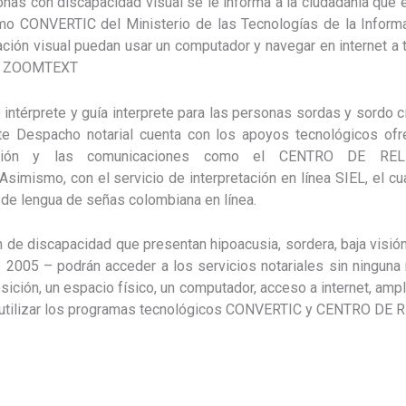
onas con discapacidad visual se le informa a la ciudadanía que 
o CONVERTIC del Ministerio de las Tecnologías de la Inform
ción visual puedan usar un computador y navegar en internet a 
dor ZOOMTEXT
e intérprete y guía interprete para las personas sordas y sordo 
te Despacho notarial cuenta con los apoyos tecnológicos ofre
ación y las comunicaciones como el CENTRO DE REL
Asimismo, con el servicio de interpretación en línea SIEL, el c
te de lengua de señas colombiana en línea.
n de discapacidad que presentan hipoacusia, sordera, baja visi
2005 – podrán acceder a los servicios notariales sin ninguna r
sición, un espacio físico, un computador, acceso a internet, ampl
a utilizar los programas tecnológicos CONVERTIC y CENTRO DE 