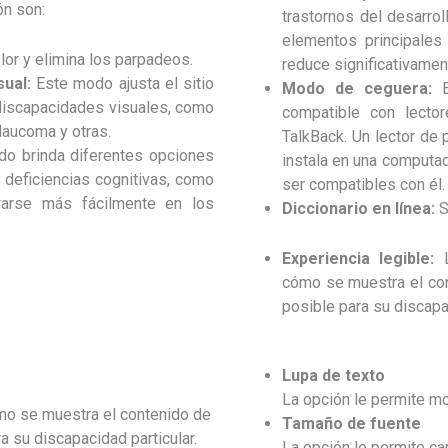
ón son:
trastornos del desarrol
elementos principales
or y elimina los parpadeos.
reduce significativamen
sual:
Este modo ajusta el sitio
Modo de ceguera:
discapacidades visuales, como
compatible con lect
glaucoma y otras.
TalkBack. Un lector de 
o brinda diferentes opciones
instala en una computad
 deficiencias cognitivas, como
ser compatibles con él.
trarse más fácilmente en los
Diccionario en línea:
S
Experiencia legible:
cómo se muestra el con
posible para su discapac
Lupa de texto
La opción le permite mo
ómo se muestra el contenido de
Tamaño de fuente
a su discapacidad particular.
La opción le permite ca