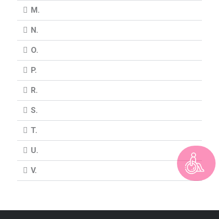
M.
N.
O.
P.
R.
S.
T.
U.
V.