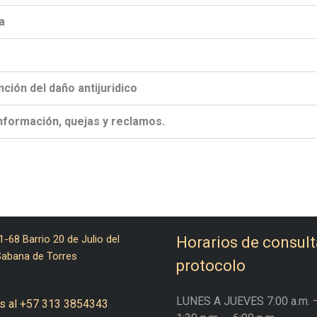
a
ción del daño antijuridico
nformación, quejas y reclamos.
1-68 Barrio 20 de Julio del
Horarios de consult
Sabana de Torres
protocolo
LUNES A JUEVES
7:00 a.m. 
s al +57 313 3854343