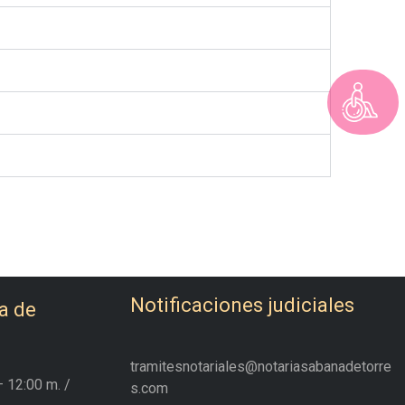
Notificaciones judiciales
a de
tramitesnotariales@notariasabanadetorre
– 12:00 m.
/
s.com