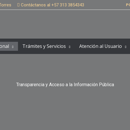
Torres
Contáctanos al +57 313 3854343
P
onal
Trámites y Servicios
Atención al Usuario
Transparencia y Acceso a la Información Pública