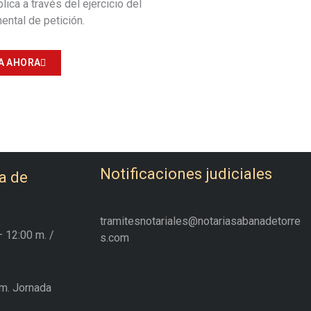
ica a través del ejercicio del
ntal de petición.
A AHORA
Notificaciones judiciales
a de
tramitesnotariales@notariasabanadetorre
– 12:00 m.
/
s.com
m. Jornada