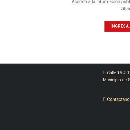
Acceso a la información públ
vitu
INGRESA
Calle 15 # 1
Municipio de 
Contáctano