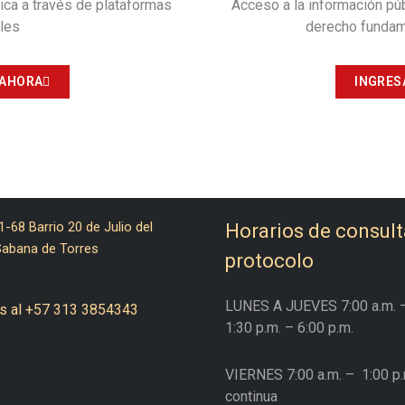
ica a través de plataformas
Acceso a la información públ
ales
derecho fundame
 AHORA
INGRES
1-68 Barrio 20 de Julio del
Horarios de consult
Sabana de Torres
protocolo
LUNES A JUEVES
7:00 a.m. 
s al +57 313 3854343
1:30 p.m. – 6:00 p.m.
VIERNES
7:00 a.m. –
1:00 p.
continua