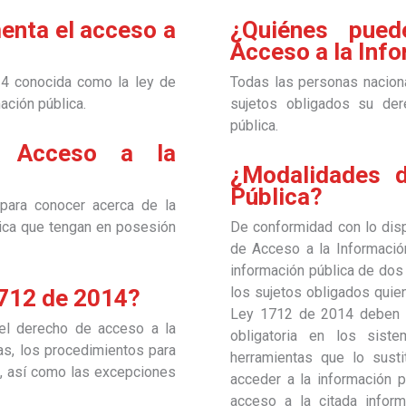
enta el acceso a
¿Quiénes pued
Acceso a la Inf
14 conocida como la ley de
Todas las personas naciona
mación pública.
sujetos obligados su der
pública.
 Acceso a la
¿Modalidades d
Pública?
 para conocer acerca de la
lica que tengan en posesión
De conformidad con lo dis
de Acceso a la Información
información pública de dos
los sujetos obligados quien
1712 de 2014?
Ley 1712 de 2014 deben p
el derecho de acceso a la
obligatoria en los sis
as, los procedimientos para
herramientas que lo susti
al, así como las excepciones
acceder a la información 
acceso a la citada inform