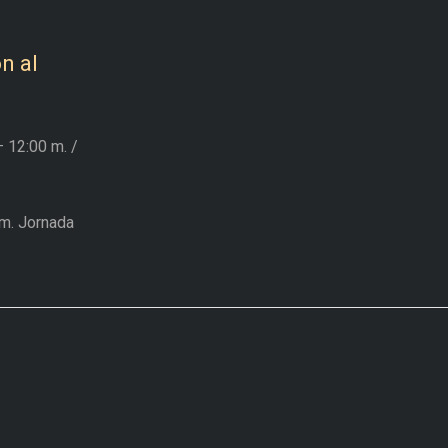
n al
– 12:00 m.
/
m. Jornada