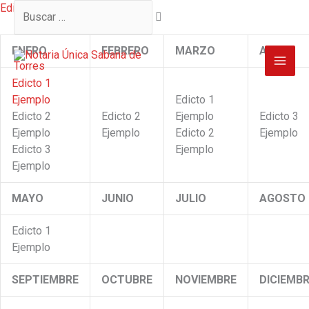
Ir
Buscar
Edictos de Sucesiones
al
…
contenido
ENERO
FEBRERO
MARZO
ABRIL
Edicto 1
Ejemplo
Edicto 1
Edicto 2
Edicto 2
Ejemplo
Edicto 3
Ejemplo
Ejemplo
Edicto 2
Ejemplo
Edicto 3
Ejemplo
Ejemplo
MAYO
JUNIO
JULIO
AGOSTO
Edicto 1
Ejemplo
SEPTIEMBRE
OCTUBRE
NOVIEMBRE
DICIEMB