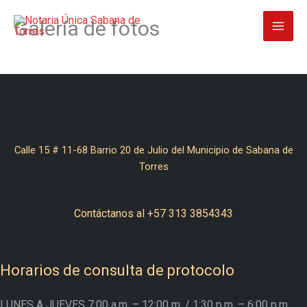
Ir
Galería de fotos
al
contenido
Calle 15 # 11-68 Barrio 20 de Julio del Municipio de Sabana de
Torres
Contáctanos al +57 313 3854343
Horarios de consulta de protocolo
LUNES A JUEVES
7:00 a.m. – 12:00 m.
/ 1:30 p.m. – 6:00 p.m.