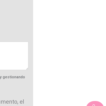
oy gestionando
umento, el