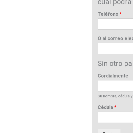
cual podrá
Teléfono
*
O al correo ele
Sin otro par
Cordialmente
Su nombre, cédula y
Cédula
*