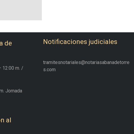
Notificaciones judiciales
a de
tramitesnotariales@notariasabanadetorre
– 12:00 m.
/
s.com
m. Jornada
n al