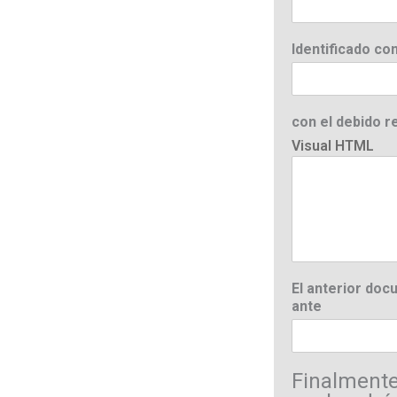
Identificado co
con el debido r
Visual
HTML
El anterior doc
ante
Finalmente