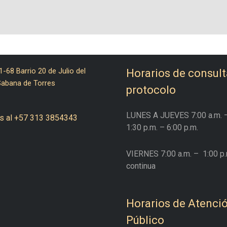
1-68 Barrio 20 de Julio del
Horarios de consult
Sabana de Torres
protocolo
LUNES A JUEVES
7:00 a.m. 
s al +57 313 3854343
1:30 p.m. – 6:00 p.m.
VIERNES
7:00 a.m. –
1:00 p.
continua
Horarios de Atenció
Público