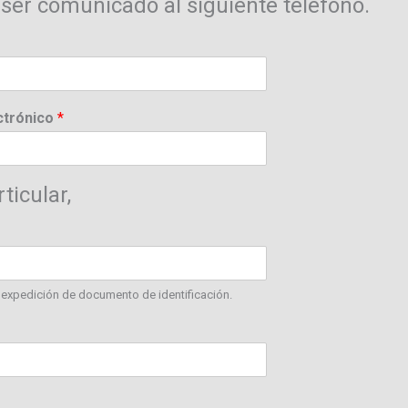
 ser comunicado al siguiente teléfono.
ctrónico
*
ticular,
 expedición de documento de identificación.