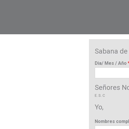
Sabana de 
Dia/ Mes / Año
Señores No
E. S. C
Yo,
Nombres comp