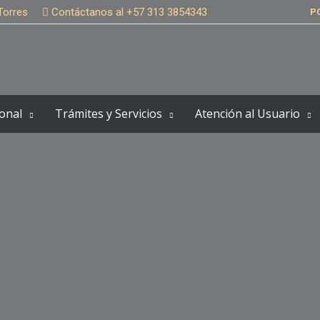
Torres
Contáctanos al +57 313 3854343
P
onal
Trámites y Servicios
Atención al Usuario