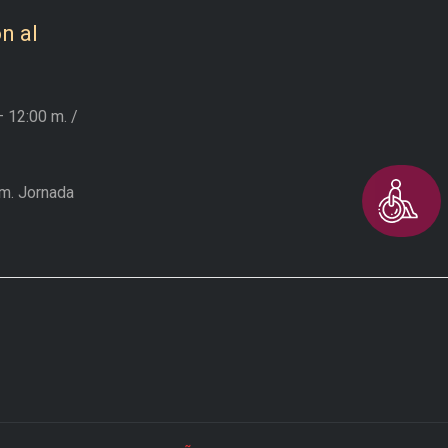
n al
– 12:00 m.
/
m. Jornada