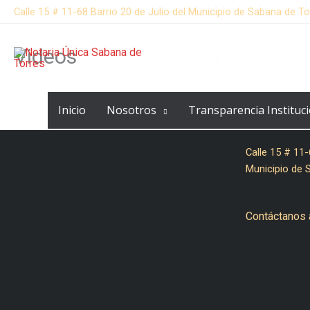
Ir
Calle 15 # 11-68 Barrio 20 de Julio del Municipio de Sabana de To
al
contenido
Videos
Inicio
Nosotros
Transparencia Instituci
Calle 15 # 11-
Municipio de 
Contáctanos 