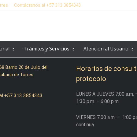
rres
Contáctanos al +57 313 3854343
onal
Trámites y Servicios
Atención al Usuario
68 Barrio 20 de Julio del
Horarios de consult
Sabana de Torres
protocolo
LUNES A JUEVES
7:00 a.m. 
al +57 313 3854343
1:30 p.m. – 6:00 p.m.
VIERNES
7:00 a.m. –
1:00 p.
continua