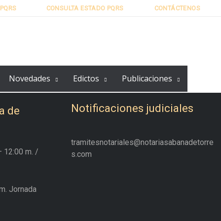
PQRS
CONSULTA ESTADO PQRS
CONTÁCTENOS
Novedades
Edictos
Publicaciones
Notificaciones judiciales
a de
tramitesnotariales@notariasabanadetorre
– 12:00 m.
/
s.com
m. Jornada